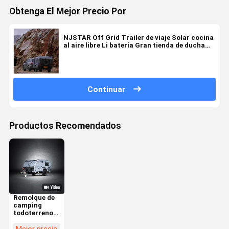
Obtenga El Mejor Precio Por
NJSTAR Off Grid Trailer de viaje Solar cocina
al aire libre Li batería Gran tienda de ducha
con toldo
Continuar
Productos Recomendados
Remolque de
camping
todoterreno
ligero
NJSTAR