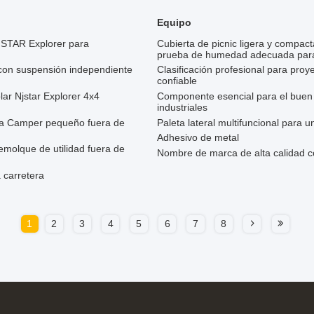
Equipo
JSTAR Explorer para
Cubierta de picnic ligera y compac
prueba de humedad adecuada par
 con suspensión independiente
Clasificación profesional para proy
confiable
lar Njstar Explorer 4x4
Componente esencial para el buen
industriales
ura Camper pequeño fuera de
Paleta lateral multifuncional para 
Adhesivo de metal
olque de utilidad fuera de
Nombre de marca de alta calidad c
 carretera
1
2
3
4
5
6
7
8