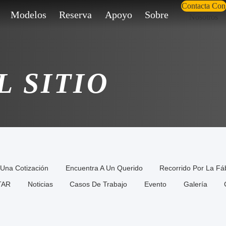
Contacta Con
Modelos
Reserva
Apoyo
Sobre
Nosotros
L SITIO
Una Cotización
Encuentra A Un Querido
Recorrido Por La Fá
TAR
Noticias
Casos De Trabajo
Evento
Galería