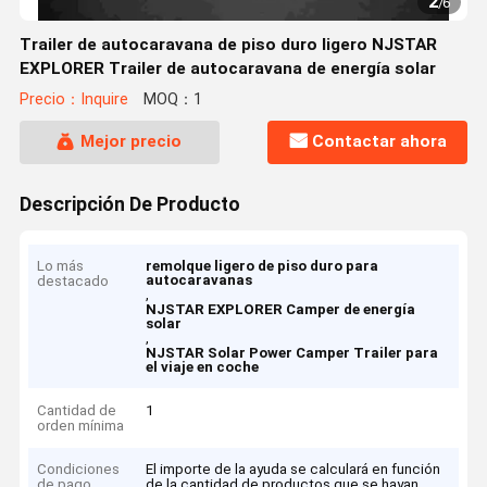
2
/
6
Trailer de autocaravana de piso duro ligero NJSTAR
EXPLORER Trailer de autocaravana de energía solar
Precio：Inquire
MOQ：1
Mejor precio
Contactar ahora
Descripción De Producto
Lo más
remolque ligero de piso duro para
autocaravanas
destacado
,
NJSTAR EXPLORER Camper de energía
solar
,
NJSTAR Solar Power Camper Trailer para
el viaje en coche
Cantidad de
1
orden mínima
Condiciones
El importe de la ayuda se calculará en función
de pago
de la cantidad de productos que se hayan