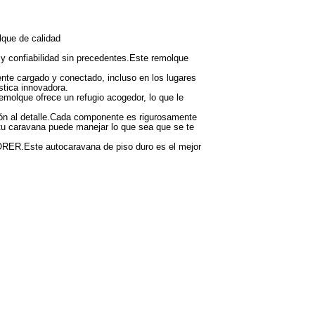
lque de calidad
 confiabilidad sin precedentes.Este remolque
.
te cargado y conectado, incluso en los lugares
stica innovadora.
olque ofrece un refugio acogedor, lo que le
ión al detalle.Cada componente es rigurosamente
 tu caravana puede manejar lo que sea que se te
LORER.Este autocaravana de piso duro es el mejor