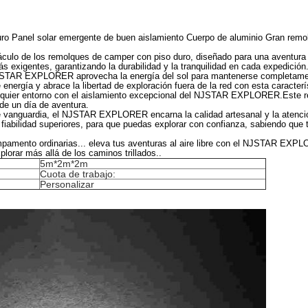
ro Panel solar emergente de buen aislamiento Cuerpo de aluminio Gran remo
o de los remolques de camper con piso duro, diseñado para una aventura y
s exigentes, garantizando la durabilidad y la tranquilidad en cada expedición
NJSTAR EXPLORER aprovecha la energía del sol para mantenerse completamen
energía y abrace la libertad de exploración fuera de la red con esta caracterí
quier entorno con el aislamiento excepcional del NJSTAR EXPLORER.Este rem
 de un día de aventura.
de vanguardia, el NJSTAR EXPLORER encarna la calidad artesanal y la atenc
 fiabilidad superiores, para que puedas explorar con confianza, sabiendo que
pamento ordinarias... eleva tus aventuras al aire libre con el NJSTAR EXP
lorar más allá de los caminos trillados..
5m*2m*2m
Cuota de trabajo:
Personalizar