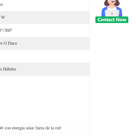
io
0 W
°/360°
e O Duro
s Hábiles
 con energía solar fuera de la red