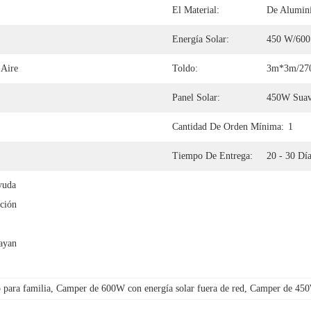
El Material:
De Alumin
Energía Solar:
450 W/60
 Aire
Toldo:
3m*3m/270
Panel Solar:
450W Suav
Cantidad De Orden Mínima:
1
Tiempo De Entrega:
20 - 30 Día
uda 
ción 
yan 
 para familia
, 
Camper de 600W con energía solar fuera de red
, 
Camper de 450W