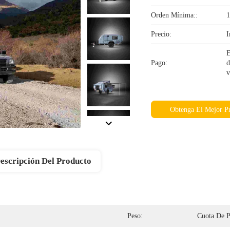
Orden Mínima::
1
Precio:
I
E
Pago:
d
v
Obtenga El Mejor P
escripción Del Producto
Peso:
Cuota De P