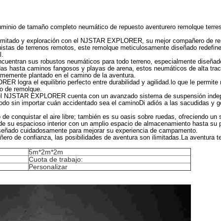
uminio de tamaño completo neumático de repuesto aventurero remolque terres
limitado y exploración con el NJSTAR EXPLORER, su mejor compañero de re
istas de terrenos remotos, este remolque meticulosamente diseñado redefine e
l.
ntran sus robustos neumáticos para todo terreno, especialmente diseñados
as hasta caminos fangosos y playas de arena, estos neumáticos de alta tracc
memente plantado en el camino de la aventura.
R logra el equilibrio perfecto entre durabilidad y agilidad.lo que le permite 
lo de remolque.
, el NJSTAR EXPLORER cuenta con un avanzado sistema de suspensión indep
do sin importar cuán accidentado sea el caminoDi adiós a las sacudidas y gol
 conquistar el aire libre; también es su oasis sobre ruedas, ofreciendo un
de su espacioso interior con un amplio espacio de almacenamiento hasta su
diseñado cuidadosamente para mejorar su experiencia de campamento.
e confianza, las posibilidades de aventura son ilimitadas.La aventura te e
5m*2m*2m
Cuota de trabajo:
Personalizar