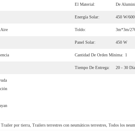
El Material:
De Alumin
Energía Solar:
450 W/60
 Aire
Toldo:
3m*3m/270
Panel Solar:
450 W
tencia
Cantidad De Orden Mínima:
1
Tiempo De Entrega:
20 - 30 Día
uda 
ción 
yan 
railer por tierra
, 
Trailers terrestres con neumáticos terrestres
, 
Todos los neumá