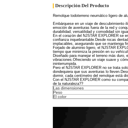
Descripción Del Producto
Remolque todoterreno neumático ligero de al
Embárquese en un viaje de descubrimiento i
emoción de aventuras fuera de la red y conqu
durabilidad, versatilidad y comodidad sin igua
En el corazón del NJSTAR EXPLORER se encue
confianza inquebrantable.Desde rocas dentad
implacables, asegurando que se mantenga fir
Forjado de aluminio ligero, el NJSTAR EXPLORE
tiempo que minimiza la presión en su vehícu
Diseñado para manejar el terreno más duro
vibraciones.Ofreciendo un viaje suave y cómo
ininterrumpida.
Pero el NJSTAR EXPLORER no se trata solo de
dondequiera que sus aventuras lo lleven.Des
dormir, cada centímetro del remolque está 
Con el NJSTAR EXPLORER como su compañero d
de la naturaleza??
Las dimensiones
Peso
El color