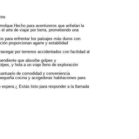
tre
molque.Hecho para aventureros que anhelan la
l arte de viajar por tierra, prometiendo una
 para enfrentar los paisajes más duros con
ión proporcionan agarre y estabilidad
navegar por terrenos accidentados con facilidad al
endiente que absorbe golpes y
pes, y hola a un viaje lleno de exploración
 santuario de comodidad y conveniencia
 pequeña cocina y acogedoras habitaciones para
spera ¿ Estás listo para responder a la llamada