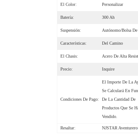
El Color:
Personalizar
Batería:
300 Ah
Suspensión:
Autónomo/bolsa De
Características:
Del Camino
El Chasis:
Acero De Alta Resis
Precio:
Inquire
El Importe De La Ay
Se Calculará En Fun
Condiciones De Pago:
De La Cantidad De 
Productos Que Se Ha
Vendido.
Resaltar:
NJSTAR Aventurero T