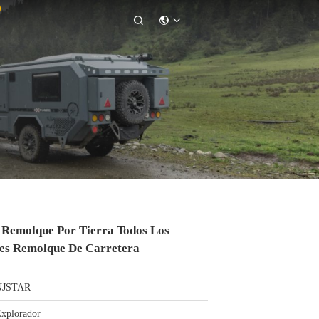

Remolque Por Tierra Todos Los
res Remolque De Carretera
NJSTAR
xplorador