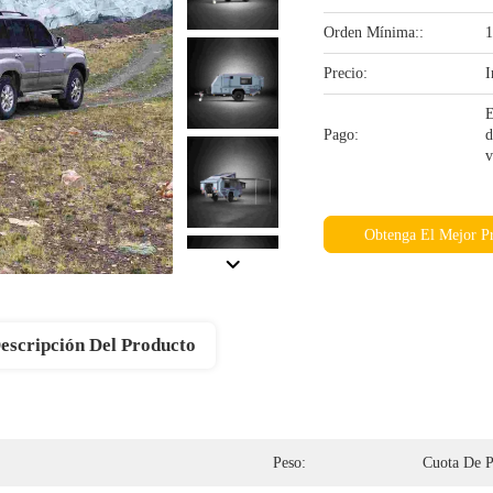
Orden Mínima::
1
Precio:
I
E
Pago:
d
v
Obtenga El Mejor P
escripción Del Producto
Peso:
Cuota De P