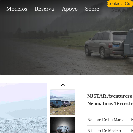
Contacta Con
Modelos
Reserva
Apoyo
Sobre
Nosotros
NJSTAR Aventurero 
Neumáticos Terrest
Nombre De La Marca:
Número De Modelo:
E