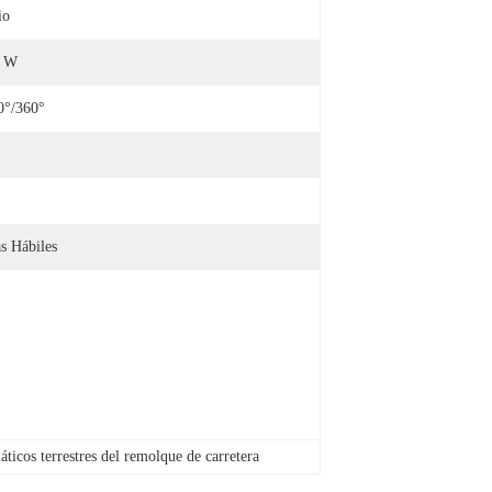
io
0 W
°/360°
s Hábiles
ticos terrestres del remolque de carretera