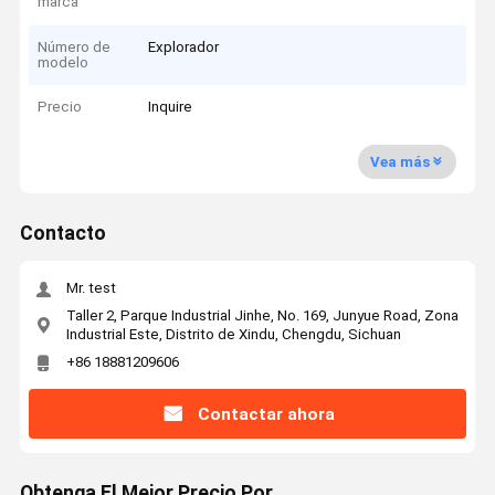
marca
Número de
Explorador
modelo
Precio
Inquire
Vea más
Contacto
Mr. test
Taller 2, Parque Industrial Jinhe, No. 169, Junyue Road, Zona
Industrial Este, Distrito de Xindu, Chengdu, Sichuan
+86 18881209606
Contactar ahora
Obtenga El Mejor Precio Por