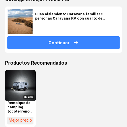
Buen aislamiento Caravana familiar 5
personas Caravana RV con cuarto de
descanso Camas de niños
Continuar
Productos Recomendados
Remolque de
camping
todoterreno
ligero
NJSTAR
Mejor precio
Explorer para